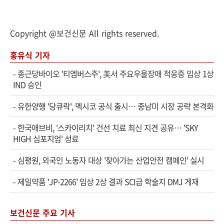
Copyright @보건신문 All rights reserved.
홍유식 기자
-
종근당바이오 '티엠버스주', 美서 주요우울장애 적응증 임상 1상
IND 승인
-
유한양행 '당큐락', 멕시코 공식 출시… 중남미 시장 공략 본격화
-
한국애브비, '스카이리치' 건선 치료 최신 지견 공유… 'SKY
HIGH 심포지엄' 성료
-
심평원, 외국인 노동자 대상 '찾아가는 산업안전 캠페인' 실시
-
제일약품 'JP-2266' 임상 2상 결과 SCI급 학술지 DMJ 게재
보건신문 주요 기사