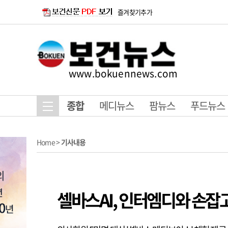
즐겨찾기추가
www.bokuennews.com
종합
메디뉴스
팜뉴스
푸드뉴스
Home
>
기사내용
셀바스AI, 인터엠디와 손잡고