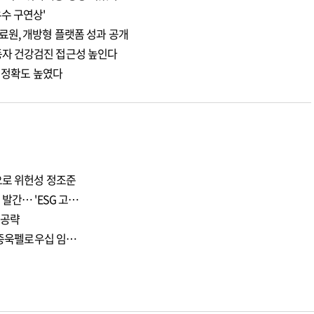
수 구연상'
료원, 개방형 플랫폼 성과 공개
자 건강검진 접근성 높인다
측 정확도 높였다
으로 위헌성 정조준
발간… 'ESG 고…
 공략
 이종욱펠로우십 임…