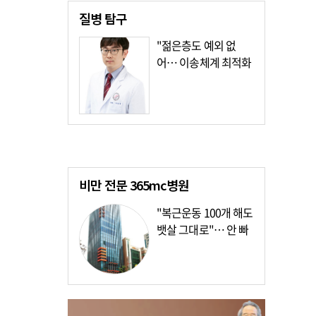
질병
탐구
"젊은층도 예외 없
어… 이송체계 최적화
가장 시급"
비만 전문
365mc병원
"복근운동 100개 해도
뱃살 그대로"… 안 빠
지는 이유?