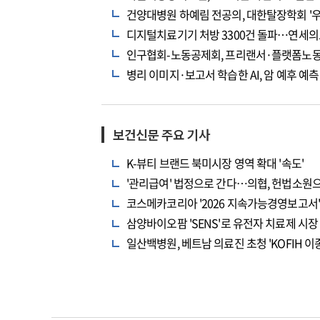
건양대병원 하예림 전공의, 대한탈장학회 '우
디지털치료기기 처방 3300건 돌파…연세의
인구협회-노동공제회, 프리랜서·플랫폼노동
병리 이미지·보고서 학습한 AI, 암 예후 예
보건신문 주요 기사
K-뷰티 브랜드 북미시장 영역 확대 '속도'
'관리급여' 법정으로 간다…의협, 헌법소원
코스메카코리아 '2026 지속가능경영보고서' 
삼양바이오팜 'SENS'로 유전자 치료제 시장
일산백병원, 베트남 의료진 초청 'KOFIH