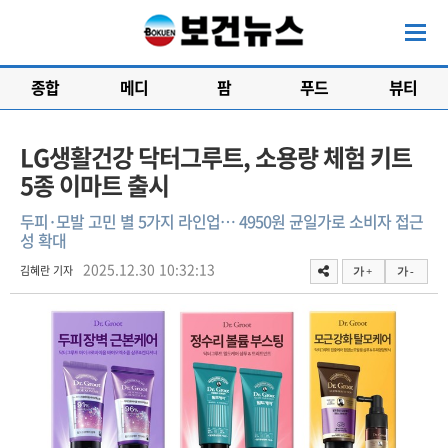
종합
메디
팜
푸드
뷰티
LG생활건강 닥터그루트, 소용량 체험 키트
5종 이마트 출시
두피·모발 고민 별 5가지 라인업… 4950원 균일가로 소비자 접근
성 확대
2025.12.30 10:32:13
김혜란 기자
가 +
가 -