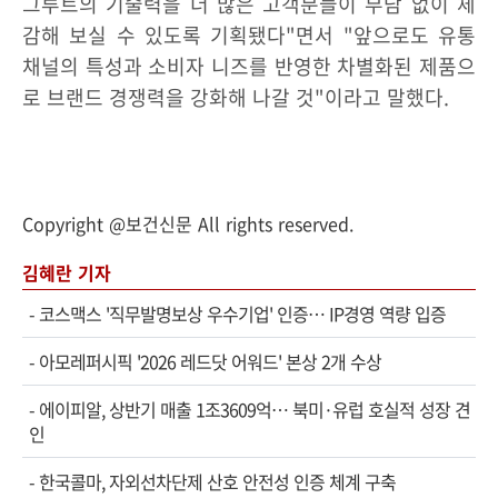
그루트의 기술력을 더 많은 고객분들이 부담 없이 체
감해 보실 수 있도록 기획됐다"면서 "앞으로도 유통
채널의 특성과 소비자 니즈를 반영한 차별화된 제품으
로 브랜드 경쟁력을 강화해 나갈 것"이라고 말했다.
Copyright @보건신문 All rights reserved.
김혜란 기자
-
코스맥스 '직무발명보상 우수기업' 인증… IP경영 역량 입증
-
아모레퍼시픽 '2026 레드닷 어워드' 본상 2개 수상
-
에이피알, 상반기 매출 1조3609억… 북미·유럽 호실적 성장 견
인
-
한국콜마, 자외선차단제 산호 안전성 인증 체계 구축