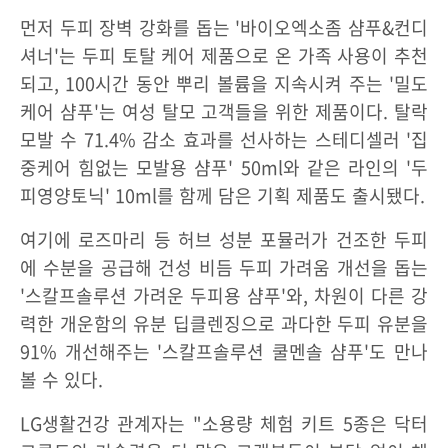
먼저 두피 장벽 강화를 돕는 '바이오엑소좀 샴푸&컨디
셔너'는 두피 토탈 케어 제품으로 온 가족 사용이 추천
되고, 100시간 동안 뿌리 볼륨을 지속시켜 주는 '밀도
케어 샴푸'는 여성 탈모 고객들을 위한 제품이다. 탈락
모발 수 71.4% 감소 효과를 선사하는 스테디셀러 '집
중케어 힘없는 모발용 샴푸' 50ml와 같은 라인의 '두
피영양토닉' 10ml를 함께 담은 기획 제품도 출시됐다.
여기에 로즈마리 등 허브 성분 포뮬러가 건조한 두피
에 수분을 공급해 건성 비듬 두피 가려움 개선을 돕는
'스칼프솔루션 가려운 두피용 샴푸'와, 차원이 다른 강
력한 개운함의 유분 딥클렌징으로 과다한 두피 유분을
91% 개선해주는 '스칼프솔루션 쿨멘솔 샴푸'도 만나
볼 수 있다.
LG생활건강 관계자는 "소용량 체험 키트 5종은 닥터