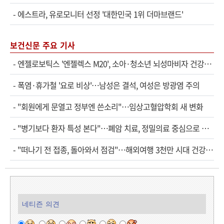
-
에스트라, 유로모니터 선정 '대한민국 1위 더마브랜드'
보건신문 주요 기사
-
엔젤로보틱스 '엔젤렉스 M20', 소아·청소년 뇌성마비자 건강보험 확대 적용
-
폭염·휴가철 '요로 비상'…남성은 결석, 여성은 방광염 주의
-
"회원에게 문열고 정부엔 쓴소리"…임상고혈압학회 새 변화
-
"병기보다 환자 특성 본다"…폐암 치료, 정밀의료 중심으로 진화
-
"떠나기 전 접종, 돌아와서 점검"…해외여행 3천만 시대 건강관리법
네티즌 의견