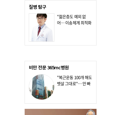
질병
탐구
"젊은층도 예외 없
어… 이송체계 최적화
가장 시급"
비만 전문
365mc병원
"복근운동 100개 해도
뱃살 그대로"… 안 빠
지는 이유?