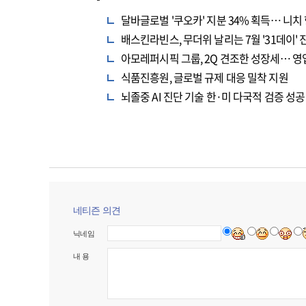
달바글로벌 '쿠오카' 지분 34% 획득… 니치
배스킨라빈스, 무더위 날리는 7월 '31데이' 
아모레퍼시픽 그룹, 2Q 견조한 성장세… 영업
식품진흥원, 글로벌 규제 대응 밀착 지원
뇌졸중 AI 진단 기술 한·미 다국적 검증 성공
네티즌 의견
닉네임
내 용