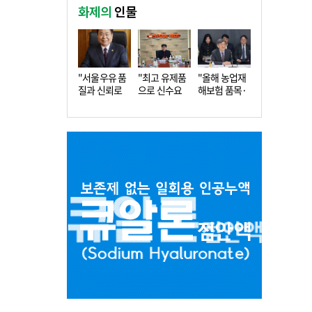
화제의
인물
"서울우유 품
"최고 유제품
"올해 농업재
질과 신뢰로
으로 신수요
해보험 품목·
더 큰 도…
창출…수…
지역 확…