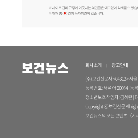
※ 사이트 관리 규정에 어긋나는 의견글은 예고없이 삭제될 수 있습
※ 현재 총 (
0
) 건의 독자의견이 있습니다.
회사소개
광고안내
(주)보건신문사 <04312> 서울특별시
등록번호: 서울 아 00064 | 등
청소년보호 책임자: 김혜란 | E-ma
Copyright ⓒ 보건신문 All right
보건뉴스의 모든 콘텐츠（기사）