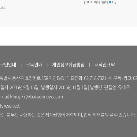
[ 300자 이내 / 현재:
0
자 ]
니다.
구인안내
구독안내
개인정보취급방침
저작권규약
 용산구 효창원로 158 아람B/D | 대표전화: 02-718-7321~4 | 구독·광고: 02-714-16
록일자: 2005년 9월 15일 | 발행일자: 2005년 11월 1일 | 발행인·편집인: 유태우
il: khrup77@bokuennews.com
s reserved.
를 무단 사용하는 것은 저작권법에 저촉되며, 법적 제재를 받을 수 있습니다.