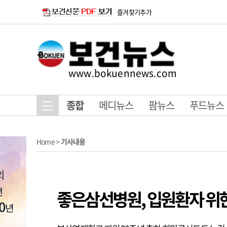
즐겨찾기추가
www.bokuennews.com
종합
메디뉴스
팜뉴스
푸드뉴스
Home
>
기사내용
좋은삼선병원, 입원환자 위