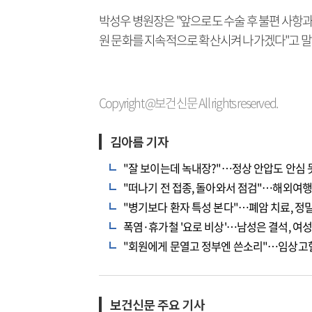
박성우 병원장은 "앞으로도 수술 후 불편 사항과
원 문화를 지속적으로 확산시켜 나가겠다"고 말
Copyright @보건신문 All rights reserved.
김아름 기자
"잘 보이는데 녹내장?"…정상 안압도 안심
"떠나기 전 접종, 돌아와서 점검"…해외여행
"병기보다 환자 특성 본다"…폐암 치료, 정
폭염·휴가철 '요로 비상'…남성은 결석, 여
"회원에게 문열고 정부엔 쓴소리"…임상고
보건신문 주요 기사