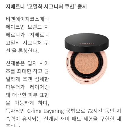
지베르니 '고밀착 시그니처 쿠션' 출시
비앤에이치코스메틱
메이크업 브랜드 지
베르니가 '지베르니
고밀착 시그니처 쿠
션'​을 론칭한다.
신제품은 입자 사이
즈를 최대한 작고 균
일하게 쪼갠 섬세한
파우더가 레이어링
돼 매끈한 피부 표현
을 가능하게 하며,
독자적인 G-fine Layering 공법으로 72시간 동안 지
속력이 유지되는 신개념 새미 매트 제형을 구현한 제
품이다.