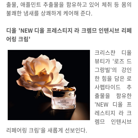
출물, 애플민트 추출물을 함유하고 있어 체취 등 몸의
불쾌한 냄새를 상쾌하게 케어해 준다.
디올 'NEW 디올 프레스티지 라 크렘므 인텐시브 리페
어링 크림'
크리스챤 디올
뷰티가 '로즈 드
그랑빌'의 강인
한 힘을 담은 로
사펩타이드 추
출물을 함유한
'NEW 디올 프
레스티지 라 크
렘므 인텐시브
리페어링 크림'을 새롭게 선보인다.