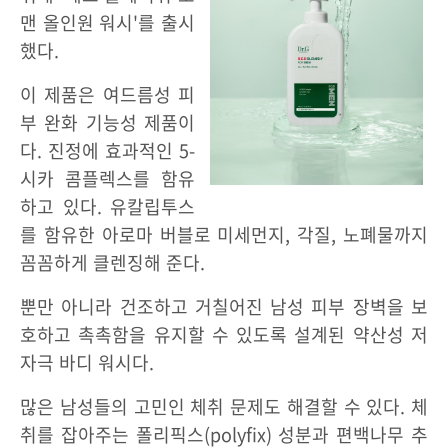
맨 올인원 워시'를 출시
했다.
이 제품은 여드름성 피
부 완화 기능성 제품이
다. 진정에 효과적인 5-
시카 콤플렉스를 함유
하고 있다. 유칼립투스
를 함유한 아로마 버블로 미세먼지, 각질, 노폐물까지
꼼꼼하게 클렌징해 준다.
뿐만 아니라 건조하고 거칠어진 남성 피부 장벽을 보
호하고 촉촉함을 유지할 수 있도록 설계된 약산성 저
자극 바디 워시다.
많은 남성들의 고민인 체취 문제도 해결할 수 있다. 체
취를 잡아주는 폴리픽스(polyfix) 성분과 편백나무 추