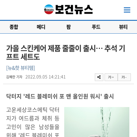
종합
메디
팜
푸드
뷰티
가을 스킨케어 제품 줄줄이 출시… 추석 기
프트 세트도
[뉴&핫 뷰티템]
2022.09.05 14:21:41
김혜란 기자
가 +
가 -
닥터지 '레드 블레미쉬 포 맨 올인원 워시' 출시
고운세상코스메틱 닥터
지가 여드름과 체취 등
고민이 많은 남성들을
위해 '레드 블레미쉬 포