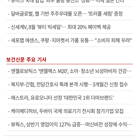
-
유이크 국내 팝업 '피부 쿨링 충전소' 성료… 이제 일본 간다
-
달바글로벌, 웹 기반 주주우대몰 오픈… '트러플 세럼' 증정
-
신세계V, 8월 '뷰티 빅세일'… 최대 20% 페이백 제공
-
세포랩 에센스, 쿠팡·지마켓서 가품 유통… "소비자 피해 우려"
보건신문 주요 기사
-
엔젤로보틱스 '엔젤렉스 M20', 소아·청소년 뇌성마비자 건강보험 확대 적용
-
복지부-간협, 전담간호사 특례 본격 시행…3개월간 신청 접수
-
에스트라, 유로모니터 선정 '대한민국 1위 더마브랜드'
-
케이메디허브, 두바이 국제 의료기기 전시회 참가기업 모집
-
뷰웍스, 상반기 영업이익 127% 급증…머신비전 성장에 수익성 개선