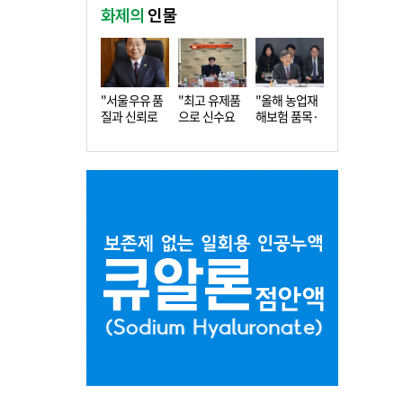
화제의
인물
"서울우유 품
"최고 유제품
"올해 농업재
질과 신뢰로
으로 신수요
해보험 품목·
더 큰 도…
창출…수…
지역 확…