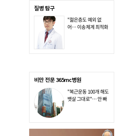
질병
탐구
"젊은층도 예외 없
어… 이송체계 최적화
가장 시급"
비만 전문
365mc병원
"복근운동 100개 해도
뱃살 그대로"… 안 빠
지는 이유?