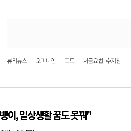
뷰티뉴스
오피니언
포토
서금요법·수지침
뱅이, 일상생활 꿈도 못꿔"