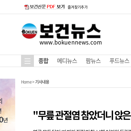
즐겨찾기추가
www.bokuennews.com
종합
메디뉴스
팜뉴스
푸드뉴스
Home
>
기사내용
"무릎 관절염 참았더니 앉은