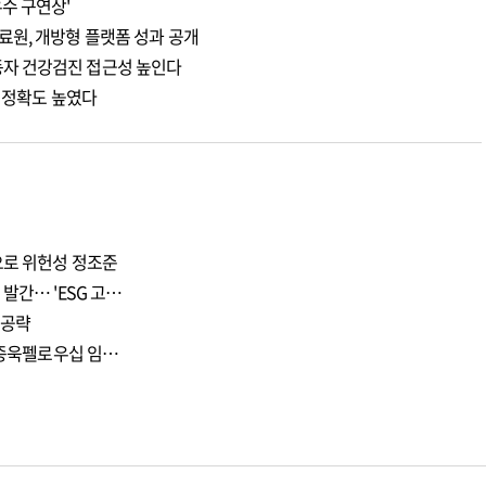
수 구연상'
료원, 개방형 플랫폼 성과 공개
자 건강검진 접근성 높인다
측 정확도 높였다
으로 위헌성 정조준
발간… 'ESG 고…
 공략
 이종욱펠로우십 임…