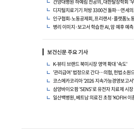
건양대병원 하예림 전공의, 대한탈장학회 '우
디지털치료기기 처방 3300건 돌파…연세의
인구협회-노동공제회, 프리랜서·플랫폼노동
병리 이미지·보고서 학습한 AI, 암 예후 예
보건신문 주요 기사
K-뷰티 브랜드 북미시장 영역 확대 '속도'
'관리급여' 법정으로 간다…의협, 헌법소원
코스메카코리아 '2026 지속가능경영보고서' 
삼양바이오팜 'SENS'로 유전자 치료제 시장
일산백병원, 베트남 의료진 초청 'KOFIH