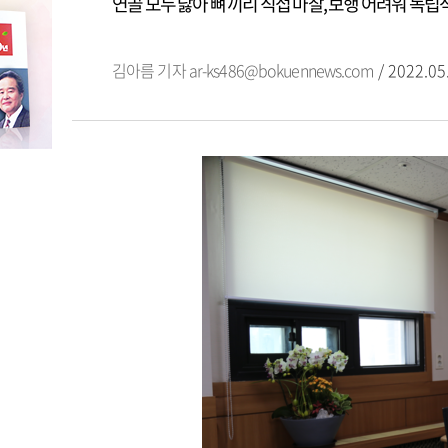
연골 모두 닳아 뼈 끼리 직접 마찰, 보행 어려워 독
김아름 기자
ar-ks486@bokuennews.com
/ 2022.05