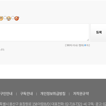
[ 300자 이내 / 현재:
0
자 ]
니다.
구인안내
구독안내
개인정보취급방침
저작권규약
 용산구 효창원로 158 아람B/D | 대표전화: 02-718-7321~4 | 구독·광고: 02-714-16