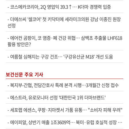
-
코스메카코리아, 2Q 영업익 39.3↑… K더마 경쟁력 입증
-
더에쓰씨 '셀코어' 첫 키닥터에 세라미크의원 강남 이종진 원장
선정
-
에어컨 곰팡이, 코 염증·폐 건강 위협… 삼백초 추출물 LHF618
활용 방안은?
-
여름철 심해지는 구강 건조… '구강유산균 M18' 개선 도움
보건신문 주요 기사
-
복지부-간협, 전담간호사 특례 본격 시행…3개월간 신청 접수
-
에스트라, 유로모니터 선정 '대한민국 1위 더마브랜드'
-
세포랩 에센스, 쿠팡·지마켓서 가품 유통… "소비자 피해 우려"
-
에이피알, 상반기 매출 1조3609억… 북미·유럽 호실적 성장 견인