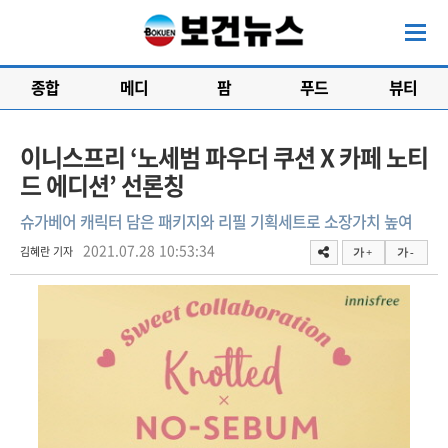
종합
메디
팜
푸드
뷰티
이니스프리 ‘노세범 파우더 쿠션 X 카페 노티
드 에디션’ 선론칭
슈가베어 캐릭터 담은 패키지와 리필 기획세트로 소장가치 높여
2021.07.28 10:53:34
김혜란 기자
가 +
가 -