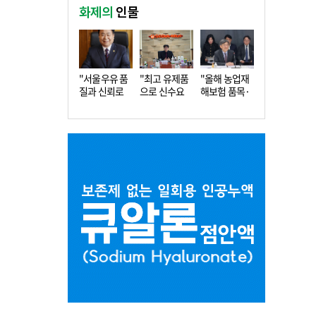
화제의
인물
"서울우유 품
"최고 유제품
"올해 농업재
질과 신뢰로
으로 신수요
해보험 품목·
더 큰 도…
창출…수…
지역 확…