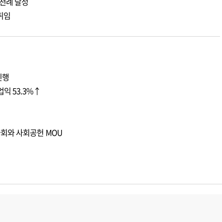
천례 달성
취임
진행
익 53.3%↑
회와 사회공헌 MOU