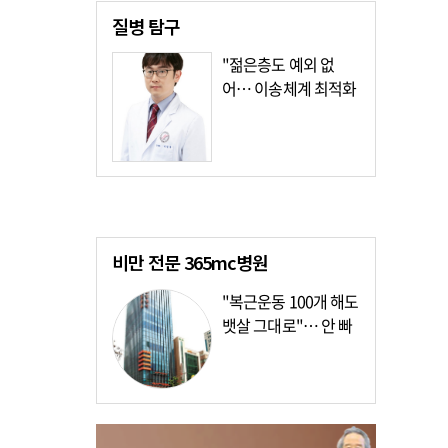
질병
탐구
"젊은층도 예외 없
어… 이송체계 최적화
가장 시급"
비만 전문
365mc병원
"복근운동 100개 해도
뱃살 그대로"… 안 빠
지는 이유?