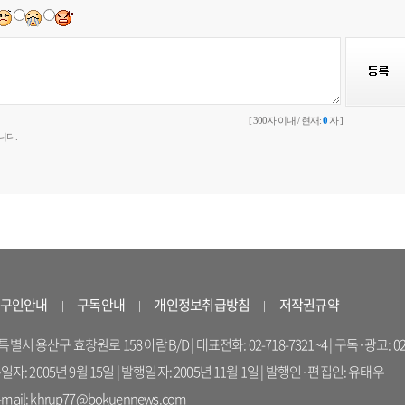
[ 300자 이내 / 현재:
0
자 ]
니다.
구인안내
구독안내
개인정보취급방침
저작권규약
 용산구 효창원로 158 아람B/D | 대표전화: 02-718-7321~4 | 구독·광고: 02-714-16
록일자: 2005년 9월 15일 | 발행일자: 2005년 11월 1일 | 발행인·편집인: 유태우
il: khrup77@bokuennews.com