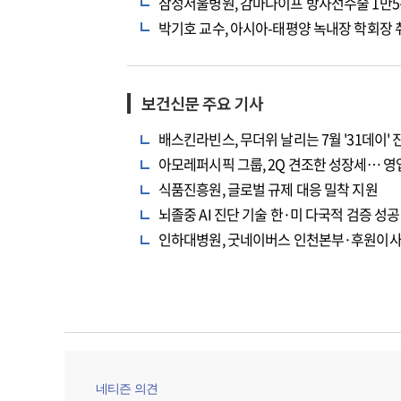
삼성서울병원, 감마나이프 방사선수술 1만5
박기호 교수, 아시아-태평양 녹내장 학회장 
보건신문 주요 기사
배스킨라빈스, 무더위 날리는 7월 '31데이' 
아모레퍼시픽 그룹, 2Q 견조한 성장세… 영업
식품진흥원, 글로벌 규제 대응 밀착 지원
뇌졸중 AI 진단 기술 한·미 다국적 검증 성공
인하대병원, 굿네이버스 인천본부·후원이사
네티즌 의견