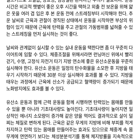
시간은 비교적 햇볕이 좋은 오후 시간을 택하고 외출 전 보온을 위해 얇
은 옷을 여러 겹 입은 후 본 운동 전에 스트레칭부터 시작해야 한다. 추
운 날씨로 근육과 관절이 경직된 상태에서 운동을 시작하면 부상의 위
험이 있기 때문에 근육에 탄력을 주고 관절의 가동범위를 넓혀줄 수 있
는 스트레칭을 먼저 실시하는 것이 좋다.
날씨와 관계없이 실시할 수 있는 실내 운동을 택한다면 좀 더 꾸준히 다
이어트에 임할 수 있다. 체중조절을 위해서라면 런닝머신 위에서 빨리
걷기, 수영, 고정식 자전거 타기 지방 연소에 좋은 유산소운동을 꾸준히
실시해야 한다. 유산소 운동은 일정의 탄수화물을 소모한 후 지방을 태
우기 시작하기 때문에 30분 이상 실시해야 효과를 볼 수 있다. 지방을
태우는 과정에서 근육에 산소가 공급되고 혈액량이 증가되기 때문에
노화방지에도 효과를 볼 수 있다.
유산소 운동과 함께 근력 운동을 함께 시행하면 탄력있는 몸매를 만들
수 있을 뿐 아니라 기초대사량도 높아진다. 기초대사량이 높아지면 일
상적인 에너지 소모량이 증가해 같은 양을 먹어도 결과적으로 살이 덜
찌는 체질로 변하게 된다. 근육은 같은 무게의 지방에 비해 부피를 적게
차지하고 탄력 있는 몸매를 만들어주는 효과도 있으므로 체중계 속 몸
무게에 연연하기 보다는 체성분분석기를 통해 체지방률을 지속적으로