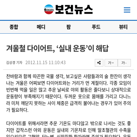
종합
메디
팜
푸드
뷰티
겨울철 다이어트, ‘실내 운동’이 해답
2012.11.15 11:10:43
김상경 기자
가 +
가 -
찬바람과 함께 따끈한 국물 생각, 보고싶은 사람들과의 술 한잔이 생각
나는 겨울은 어찌보면 다이어트와는 거리가 먼 계절이다. 각종 모임이
빈번해 먹을 일은 많고 추운 날씨로 야외 활동은 줄다보니 상대적으로
운동량이 부족해지기 때문이다. 두꺼운 옷으로 몸매를 가리고 다니느
라 미처 깨닫지 못하는 사이 체중은 급격히 불어나는 경우가 있어 주의
가 필요하다.
다이어트를 위해서라면 추운 기온도 마다않고 밖으로 나서는 것도 좋
지만 갑작스런 야외 운동은 실내외 기온차로 인해 말초혈관의 수축을
일으키므로 고혈압, 당뇨병, 심장질환 환자라면 주의가 필요하다. 운동