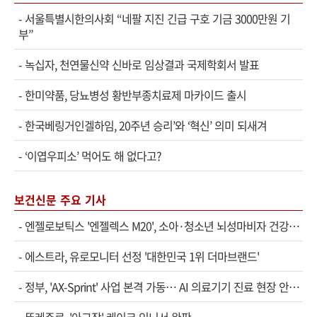
-
서울특별시한의사회 “네팔 지진 긴급 구호 기금 3000만원 기
부”
-
녹십자, 천연물신약 신바로 임상결과 국제학회서 발표
-
한미약품, 당뇨병성 황반부종치료제 마카이드 출시
-
한국베링거인겔하임, 20주년 승리’와 ‘혁신’ 의미 되새겨
-
‘이엽우피소’ 먹어도 해 없다고?
보건신문 주요 기사
-
엔젤로보틱스 '엔젤렉스 M20', 소아·청소년 뇌성마비자 건강보험 확대 적용
-
에스트라, 유로모니터 선정 '대한민국 1위 더마브랜드'
-
정부, 'AX-Sprint' 사업 본격 가동… AI 의료기기 진료 현장 안착 속도