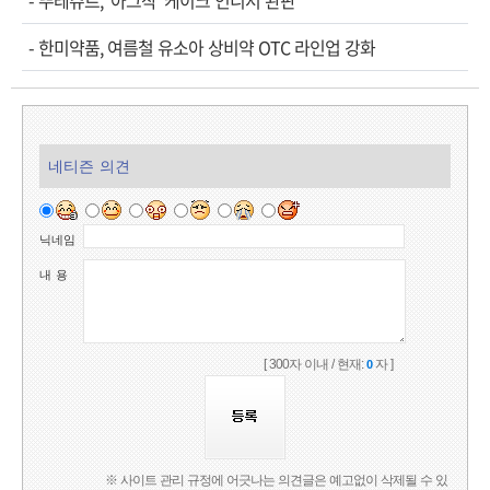
-
뚜레쥬르, '아그작' 케이크 인니서 완판
-
한미약품, 여름철 유소아 상비약 OTC 라인업 강화
네티즌 의견
닉네임
내 용
[ 300자 이내 / 현재:
자 ]
0
※ 사이트 관리 규정에 어긋나는 의견글은 예고없이 삭제될 수 있