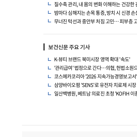
질수축 관리, 내 몸의 변화 이해하는 건강한
밤마다 심해지는 손목 통증, 방치 시 신경 
무너진 턱선과 중안부 처짐 고민… 피부층 
보건신문 주요 기사
K-뷰티 브랜드 북미시장 영역 확대 '속도'
'관리급여' 법정으로 간다…의협, 헌법소원
코스메카코리아 '2026 지속가능경영보고서' 
삼양바이오팜 'SENS'로 유전자 치료제 시장
일산백병원, 베트남 의료진 초청 'KOFIH