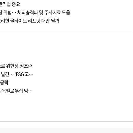
 관리법 중요
손상 위험… 체외충격파 및 주사치료 도움
고려한 올타이트 리프팅 대안 될까
으로 위헌성 정조준
발간… 'ESG 고…
 공략
 이종욱펠로우십 임…