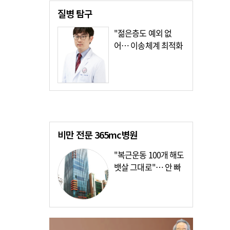
질병
탐구
"젊은층도 예외 없
어… 이송체계 최적화
가장 시급"
비만 전문
365mc병원
"복근운동 100개 해도
뱃살 그대로"… 안 빠
지는 이유?