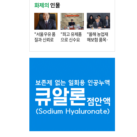
화제의
인물
"서울우유 품
"최고 유제품
"올해 농업재
질과 신뢰로
으로 신수요
해보험 품목·
더 큰 도…
창출…수…
지역 확…