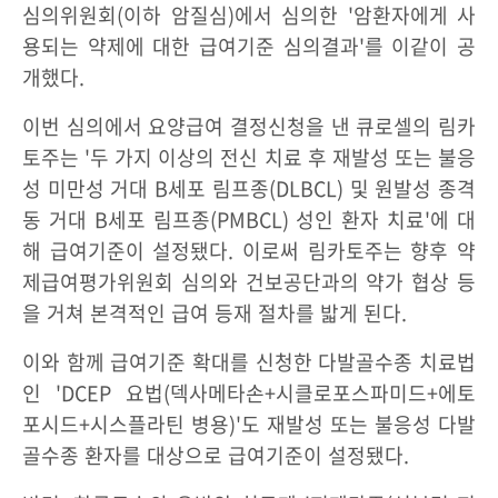
심의위원회(이하 암질심)에서 심의한 '암환자에게 사
용되는 약제에 대한 급여기준 심의결과'를 이같이 공
개했다.
이번 심의에서 요양급여 결정신청을 낸 큐로셀의 림카
토주는 '두 가지 이상의 전신 치료 후 재발성 또는 불응
성 미만성 거대 B세포 림프종(DLBCL) 및 원발성 종격
동 거대 B세포 림프종(PMBCL) 성인 환자 치료'에 대
해 급여기준이 설정됐다. 이로써 림카토주는 향후 약
제급여평가위원회 심의와 건보공단과의 약가 협상 등
을 거쳐 본격적인 급여 등재 절차를 밟게 된다.
이와 함께 급여기준 확대를 신청한 다발골수종 치료법
인 'DCEP 요법(덱사메타손+시클로포스파미드+에토
포시드+시스플라틴 병용)'도 재발성 또는 불응성 다발
골수종 환자를 대상으로 급여기준이 설정됐다.