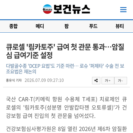
종합
메디
팜
푸드
뷰티
큐로셀 '림카토주' 급여 첫 관문 통과…암질
심 급여기준 설정
다발골수종 'DCEP 요법'도 기준 마련… 로슈 '퍼제타' 수술 전 보
조요법은 재논의
2026.07.09 09:27:10
홍유식 기자
가 +
가 -
국산 CAR-T(키메릭 항원 수용체 T세포) 치료제인 큐
로셀의 '림카토주(성분명 안발캅타젠 오토류셀)'가 건
강보험 급여 진입의 첫 관문을 넘어섰다.
건강보험심사평가원은 8일 열린 2026년 제6차 암질환