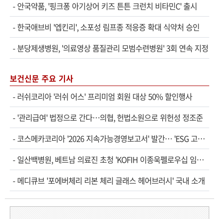
-
안국약품, '핑크퐁 아기상어 키즈 튼튼 크런치 비타민C' 출시
-
한국애브비 '엡킨리', 소포성 림프종 적응증 확대 식약처 승인
-
분당제생병원, '의료영상 품질관리 모범수련병원' 3회 연속 지정
보건신문 주요 기사
-
러쉬코리아 '러쉬 어스' 프리미엄 회원 대상 50% 할인행사
-
'관리급여' 법정으로 간다…의협, 헌법소원으로 위헌성 정조준
-
코스메카코리아 '2026 지속가능경영보고서' 발간… 'ESG 고도화' 속도
-
일산백병원, 베트남 의료진 초청 'KOFIH 이종욱펠로우십 임상연수' 시작
-
메디큐브 '포에버체리 리본 체리 글래스 헤어브러시' 국내 소개