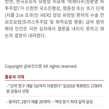
반면, 한국로슈의 유방암 치료제 '퍼제타주(성분명 퍼
투주맙)'가 신청한 국소진행성, 염증성 또는 초기 단계
(지름 2㎝ 초과)인 HER2 양성 유방암 환자의 수술 전
보조요법(트라스투주맙 및 화학요법 병용) 급여 범위
확대 안건은 이번 심의에서 결론을 내리지 못하고 재
논의 결정이 내려졌다.
Copyright @보건신문 All rights reserved.
홍유식 기자
-
"신약 연구 개발 3상까지 지원한다" 임상3상 특화펀드 1700억
원 운용사 선정
-
동아ST, 2분기 매출 2078억… 역대 분기 최대 실적 달성