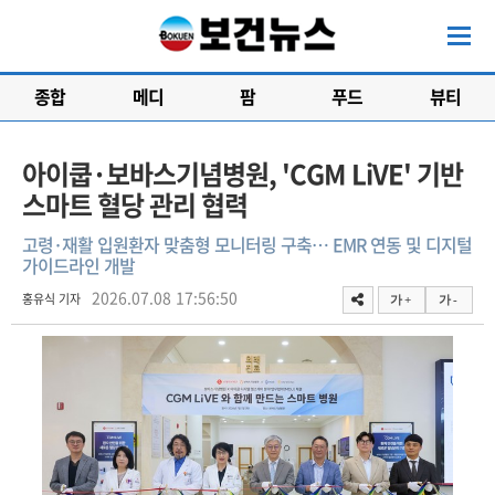
종합
메디
팜
푸드
뷰티
아이쿱·보바스기념병원, 'CGM LiVE' 기반
스마트 혈당 관리 협력
고령·재활 입원환자 맞춤형 모니터링 구축… EMR 연동 및 디지털
가이드라인 개발
2026.07.08 17:56:50
홍유식 기자
가 +
가 -