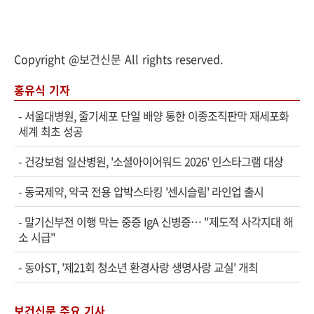
Copyright @보건신문 All rights reserved.
홍유식 기자
-
서울대병원, 줄기세포 단일 배양 통한 이종조직판막 재세포화
세계 최초 성공
-
건강보험 일산병원, '소셜아이어워드 2026' 인스타그램 대상
-
동국제약, 약국 전용 압박스타킹 '센시슬림' 라인업 출시
-
말기신부전 이행 막는 중증 IgA 신병증… "제도적 사각지대 해
소 시급"
-
동아ST, '제21회 청소년 환경사랑 생명사랑 교실' 개최
보건신문 주요 기사