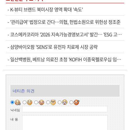
-
K-뷰티 브랜드 북미시장 영역 확대 '속도'
-
'관리급여' 법정으로 간다…의협, 헌법소원으로 위헌성 정조준
-
코스메카코리아 '2026 지속가능경영보고서' 발간… 'ESG 고…
-
삼양바이오팜 'SENS'로 유전자 치료제 시장 공략
-
일산백병원, 베트남 의료진 초청 'KOFIH 이종욱펠로우십 임…
네티즌 의견
닉네임
내 용