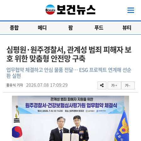
종합
메디
팜
푸드
뷰티
심평원·원주경찰서, 관계성 범죄 피해자 보
호 위한 맞춤형 안전망 구축
업무협약 체결하고 안심 물품 전달… ESG 프로젝트 연계해 선순
환 실현
2026.07.08 17:09:29
홍유식 기자
가 +
가 -