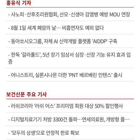
홍유식 기자
-
사노피·산후조리원협회, 산모·신생아 감염병 예방 MOU 연장
-
8월 1일 세계 폐암의 날… 비흡연자도 예외 없다
-
동아쏘시오그룹, 자체 AI 신약개발 플랫폼 'AIDDP' 구축
-
한독 '갈라폴드', 5년 장기 임상서 심장·신장 기능 유지 효과 입
증
-
어니스트리, 실론시나몬 더한 'PNT 베르베린 인텐스' 출시
보건신문 주요 기사
-
러쉬코리아 '러쉬 어스' 프리미엄 회원 대상 50% 할인행사
-
디지털치료기기 처방 3300건 돌파…연세의료원, 개방형 플랫폼 성과 공개
-
'모두의 상생'으로 안정적 판로 확보