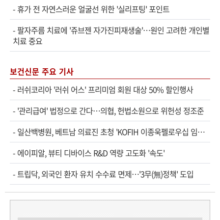
-
휴가 전 자연스러운 얼굴선 위한 '실리프팅' 포인트
-
팔자주름 치료에 '쥬브젠 자가진피재생술'…원인 고려한 개인별
치료 중요
보건신문 주요 기사
-
러쉬코리아 '러쉬 어스' 프리미엄 회원 대상 50% 할인행사
-
'관리급여' 법정으로 간다…의협, 헌법소원으로 위헌성 정조준
-
일산백병원, 베트남 의료진 초청 'KOFIH 이종욱펠로우십 임상연수' 시작
-
에이피알, 뷰티 디바이스 R&D 역량 고도화 '속도'
-
트립닥, 외국인 환자 유치 수수료 면제…'3무(無)정책' 도입