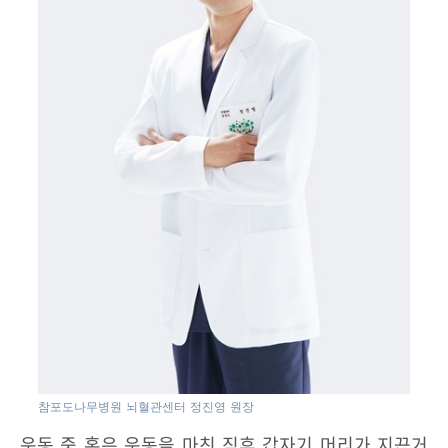
참포도나무병원 뇌혈관센터 정진영 원장
운동 중 혹은 운동을 마친 직후 갑자기 머리가 지끈거