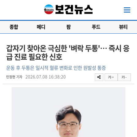
종합
메디
팜
푸드
뷰티
갑자기 찾아온 극심한 '벼락 두통'… 즉시 응
급 진료 필요한 신호
운동 후 두통은 일시적 혈류 변화로 인한 원발성 통증
2026.07.08 16:38:20
민정현 기자
가 +
가 -