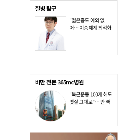
질병
탐구
"젊은층도 예외 없
어… 이송체계 최적화
가장 시급"
비만 전문
365mc병원
"복근운동 100개 해도
뱃살 그대로"… 안 빠
지는 이유?