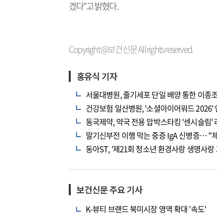
겠다"고 밝혔다.
Copyright @보건신문 All rights reserved.
홍유식 기자
서울대병원, 줄기세포 단일 배양 통한 이종
건강보험 일산병원, '소셜아이어워드 2026'
동국제약, 약국 전용 압박스타킹 '센시슬림'
말기신부전 이행 막는 중증 IgA 신병증… "
동아ST, '제21회 청소년 환경사랑 생명사랑 
보건신문 주요 기사
K-뷰티 브랜드 북미시장 영역 확대 '속도'