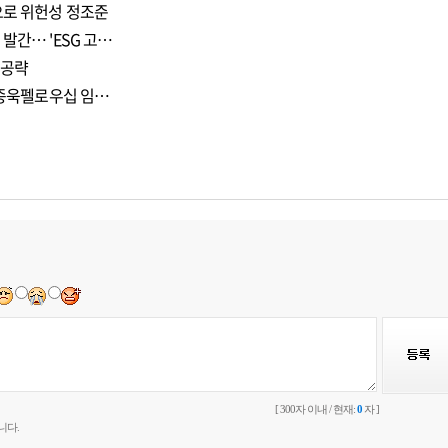
으로 위헌성 정조준
발간… 'ESG 고…
 공략
 이종욱펠로우십 임…
[ 300자 이내 / 현재:
0
자 ]
니다.