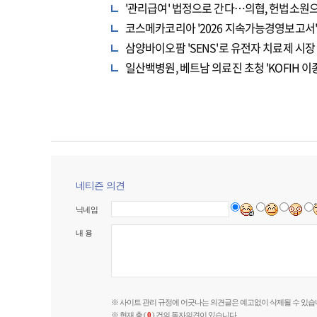
'관리급여' 법정으로 간다…의협, 헌법소원
코스메카코리아 '2026 지속가능경영보고서' 
삼양바이오팜 'SENS'로 유전자 치료제 시장
일산백병원, 베트남 의료진 초청 'KOFIH
네티즌 의견
닉네임
내 용
※ 사이트 관리 규정에 어긋나는 의견글은 예고없이 삭제될 수 있습
※ 현재 총 (
0
) 건의 독자의견이 있습니다.