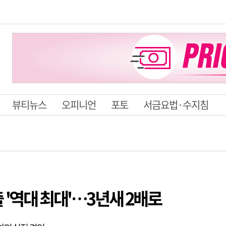
뷰티뉴스
오피니언
포토
서금요법·수지침
 '역대 최대'…3년새 2배로