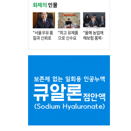
화제의
인물
"서울우유 품
"최고 유제품
"올해 농업재
질과 신뢰로
으로 신수요
해보험 품목·
더 큰 도…
창출…수…
지역 확…