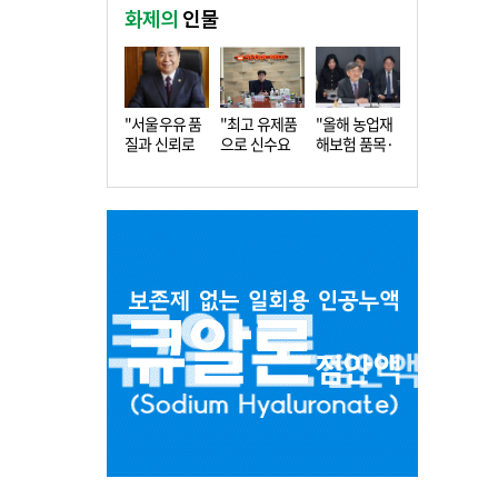
화제의
인물
"서울우유 품
"최고 유제품
"올해 농업재
질과 신뢰로
으로 신수요
해보험 품목·
더 큰 도…
창출…수…
지역 확…