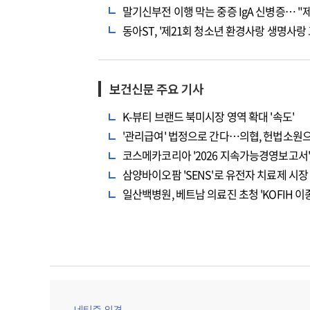
말기신부전 이행 막는 중증 IgA 신병증… "
동아ST, '제21회 청소년 환경사랑 생명사랑 
보건신문 주요 기사
K-뷰티 브랜드 북미시장 영역 확대 '속도'
'관리급여' 법정으로 간다…의협, 헌법소원
코스메카코리아 '2026 지속가능경영보고서' 
삼양바이오팜 'SENS'로 유전자 치료제 시장
일산백병원, 베트남 의료진 초청 'KOFIH
네티즌 의견