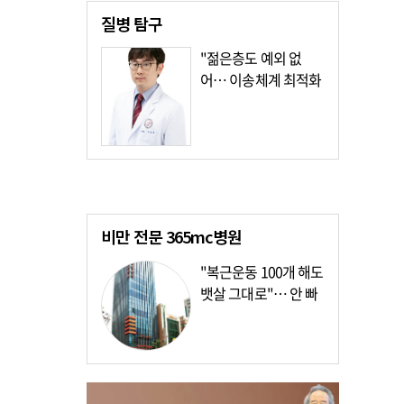
질병
탐구
"젊은층도 예외 없
어… 이송체계 최적화
가장 시급"
비만 전문
365mc병원
"복근운동 100개 해도
뱃살 그대로"… 안 빠
지는 이유?