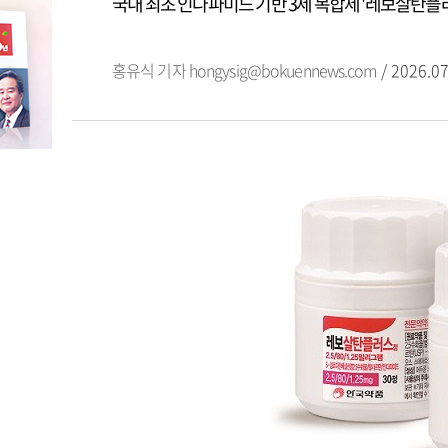
국내 최초 인다파미드 기반 3제 복합제 '레보살탄플
홍유식 기자
hongysig@bokuennews.com
/ 2026.07