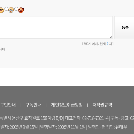
[ 300자 이내 / 현재:
0
자 ]
니다.
구인안내
구독안내
개인정보취급방침
저작권규약
 용산구 효창원로 158 아람B/D | 대표전화: 02-718-7321~4 | 구독·광고: 02-714-16
록일자: 2005년 9월 15일 | 발행일자: 2005년 11월 1일 | 발행인·편집인: 유태우