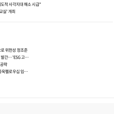
제도적 사각지대 해소 시급"
교실' 개최
으로 위헌성 정조준
발간… 'ESG 고…
 공략
 이종욱펠로우십 임…