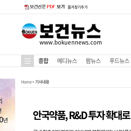
즐겨찾기추가
www.bokuennews.com
종합
메디뉴스
팜뉴스
푸드뉴스
Home
>
기사내용
안국약품, R&D 투자 확대