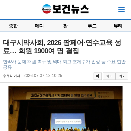
종합
메디
팜
푸드
뷰티
대구시약사회, 2026 팜페어·연수교육 성
료… 회원 1900여 명 결집
한약사 문제 해결 촉구 및 역대 최고 조제수가 인상 등 주요 현안
공유
2026.07.07 12:10:25
홍유식 기자
가 +
가 -