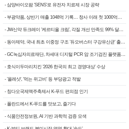
-
삼양바이오팜 'SENS'로 유전자 치료제 시장 공략
-
부광약품, 상반기 매출 1048억 기록… 창사 이래 첫 1000억…
-
JW신약 듀크레이 '케르티올 크림', 각질 개선 만족도 99% 달…
-
동아제약, 국내 최초 이중정 구조 '듀오버스터 구강유산균' 출…
-
GC녹십자의료재단, 차세대 디지털 PCR 암 조기검진 플랫폼…
-
호식이두마리치킨 '2026 한국의 최고 경영대상' 수상
-
'올레샷', '먹는 위고비' 등 부당광고 적발
-
칭다오국제맥주축제서 K-푸드 편의점 인기
-
폴란드에서 K-푸드를 맛보고, 즐기다
-
식품안전정보원, AI 기반 과학적 검증 모색
-
K-뷰티 브랜드 북미시장 영역 확대 '속도'