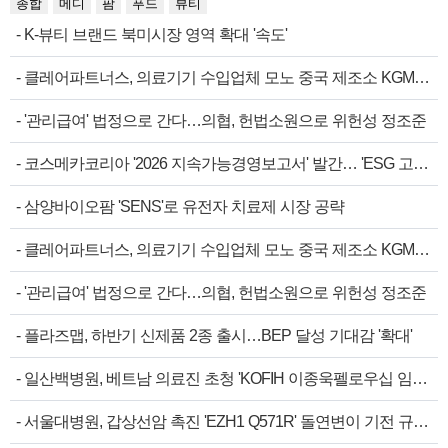
종합
메디
팜
푸드
뷰티
-
K-뷰티 브랜드 북미시장 영역 확대 '속도'
-
클레어파트너스, 의료기기 수입업체 모노 중국 제조소 KGM…
-
'관리급여' 법정으로 간다…의협, 헌법소원으로 위헌성 정조준
-
코스메카코리아 '2026 지속가능경영보고서' 발간… 'ESG 고…
-
삼양바이오팜 'SENS'로 유전자 치료제 시장 공략
-
클레어파트너스, 의료기기 수입업체 모노 중국 제조소 KGM…
-
'관리급여' 법정으로 간다…의협, 헌법소원으로 위헌성 정조준
-
플라즈맵, 하반기 신제품 2종 출시…BEP 달성 기대감 '확대'
-
일산백병원, 베트남 의료진 초청 'KOFIH 이종욱펠로우십 임…
-
서울대병원, 갑상선암 촉진 'EZH1 Q571R' 돌연변이 기전 규…