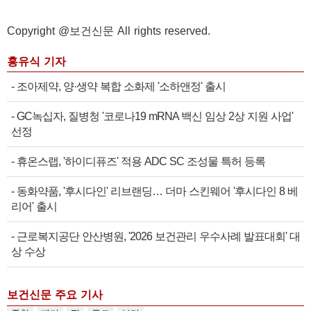
Copyright @보건신문 All rights reserved.
홍유식 기자
-
조아제약, 양·생약 복합 소화제 '소하앤정' 출시
-
GC녹십자, 질병청 '코로나19 mRNA 백신 임상 2상 지원 사업'
선정
-
휴온스랩, '하이디퓨즈' 적용 ADC SC 조성물 특허 등록
-
동화약품, '후시다인' 리브랜딩… 더마 스킨웨어 '후시다인 8 베
리어' 출시
-
근로복지공단 안산병원, '2026 보건관리 우수사례 발표대회' 대
상 수상
보건신문 주요 기사