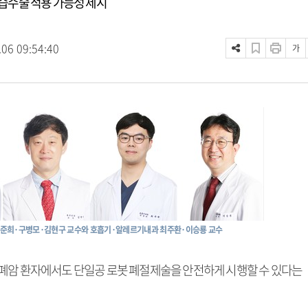
습수술 적용 가능성 제시
.06 09:54:40
가
이준희·구병모·김현구 교수와 호흡기·알레르기내과 최주환·이승룡 교수
폐암 환자에서도 단일공 로봇 폐절제술을 안전하게 시행할 수 있다는