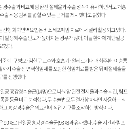
강경수술과 비교해 암 완전 절제율과 수술 성적이 유사하면서도 개흉
수술 적용 범위를 넓힐 수 있는 근거를 제시했다고 밝혔다.
 선행 화학면역요법은 비소세포폐암 치료에서 널리 활용되고 있다.
이 발생해 수술 난도가 높아지는 경우가 많아, 이들 환자에게 단일공
요했다.
이준희·구병모·김현구 교수와 호흡기·알레르기내과 최주환·이승룡
 11월까지 수술 전 면역항암제를 포함한 항암치료를 받은 뒤 폐절제술을
구를 진행했다.
일공 흉강경수술군(14명)으로 나눠 암 완전 절제율과 수술 시간, 림프
 후 통증 등을 비교 분석했다. 두 수술법 모두 절개창 하나만 사용하는 최
하고 흉강경수술은 의료진이 직접 기구를 조작하는 방식이다.
 90%로 단일공 흉강경수술군(93%)과 유사했다. 수술 시간과 림프