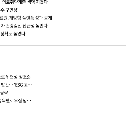
천…의료취약계층 생명 지켰다
수 구연상'
료원, 개방형 플랫폼 성과 공개
자 건강검진 접근성 높인다
측 정확도 높였다
으로 위헌성 정조준
발간… 'ESG 고…
 공략
 이종욱펠로우십 임…