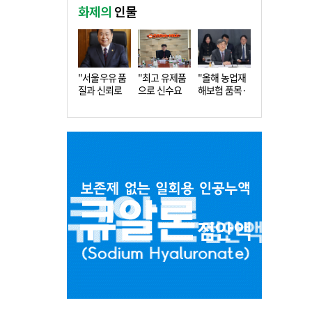
화제의
인물
"서울우유 품
"최고 유제품
"올해 농업재
질과 신뢰로
으로 신수요
해보험 품목·
더 큰 도…
창출…수…
지역 확…