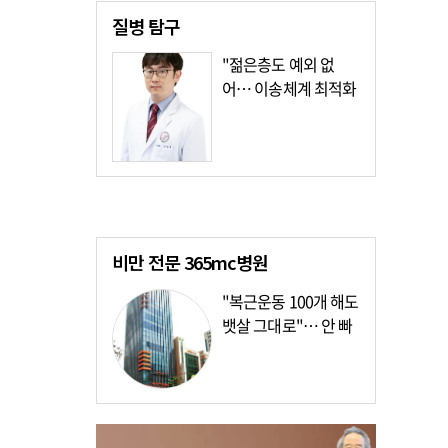
질병
탐구
"젊은층도 예외 없
어… 이송체계 최적화
가장 시급"
비만 전문
365mc병원
"복근운동 100개 해도
뱃살 그대로"… 안 빠
지는 이유?