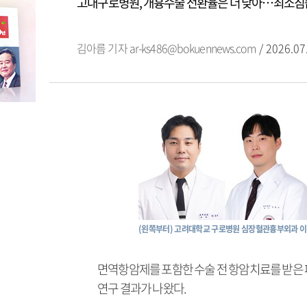
고대구로병원, 개흉수술 전환율은 더 낮아…최소침
김아름 기자
ar-ks486@bokuennews.com
/ 2026.07
(왼쪽부터) 고려대학교 구로병원 심장혈관흉부외과 
면역항암제를 포함한 수술 전 항암치료를 받은 
연구 결과가 나왔다.