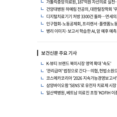
가톨릭중앙의료원, 187억원 자선의료 실
건양대병원 하예림 전공의, 대한탈장학회 '우
디지털치료기기 처방 3300건 돌파…연세의
인구협회-노동공제회, 프리랜서·플랫폼노동
병리 이미지·보고서 학습한 AI, 암 예후 예
보건신문 주요 기사
K-뷰티 브랜드 북미시장 영역 확대 '속도'
'관리급여' 법정으로 간다…의협, 헌법소원
코스메카코리아 '2026 지속가능경영보고서' 
삼양바이오팜 'SENS'로 유전자 치료제 시장
일산백병원, 베트남 의료진 초청 'KOFIH