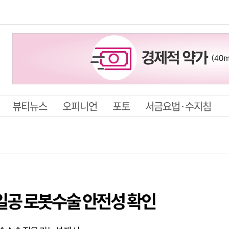
뷰티뉴스
오피니언
포토
서금요법·수지침
일공 로봇수술 안전성 확인