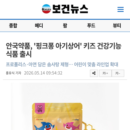
종합
메디
팜
푸드
뷰티
안국약품, '핑크퐁 아기상어' 키즈 건강기능
식품 출시
프로폴리스·아연 담은 솜사탕 제형… 어린이 맞춤 라인업 확대
2026.05.14 09:54:32
홍유식 기자
가 +
가 -