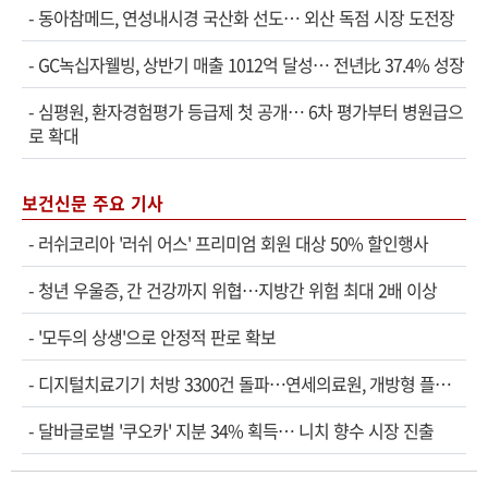
-
동아참메드, 연성내시경 국산화 선도… 외산 독점 시장 도전장
-
GC녹십자웰빙, 상반기 매출 1012억 달성… 전년比 37.4% 성장
-
심평원, 환자경험평가 등급제 첫 공개… 6차 평가부터 병원급으
로 확대
보건신문 주요 기사
-
러쉬코리아 '러쉬 어스' 프리미엄 회원 대상 50% 할인행사
-
청년 우울증, 간 건강까지 위협…지방간 위험 최대 2배 이상
-
'모두의 상생'으로 안정적 판로 확보
-
디지털치료기기 처방 3300건 돌파…연세의료원, 개방형 플랫폼 성과 공개
-
달바글로벌 '쿠오카' 지분 34% 획득… 니치 향수 시장 진출