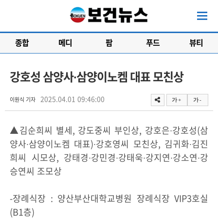
종합
메디
팜
푸드
뷰티
강호성 삼양사∙삼양이노켐 대표 모친상
2025.04.01 09:46:00
이원식 기자
가 +
가 -
▲김순희씨 별세, 강도중씨 부인상, 강호은∙강호성(삼
양사∙삼양이노켐 대표)∙강호영씨 모친상, 김귀화∙김진
희씨 시모상, 강태경∙강민경∙강태욱∙강지연∙강소연∙강
승연씨 조모상
-장례식장 : 양산부산대학교병원 장례식장 VIP3호실
(B1층)