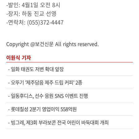
-발인: 4월1일 오전 8시
-장지: 하동 진교 선영
-연락처: (055)372-4447
Copyright @보건신문 All rights reserved.
이원식 기자
-
일화 태권도 저변 확대 앞장
-
오뚜기 '제주담음 제주 드립 커피' 2종
-
일동후디스, 선수 응원 SNS 이벤트 진행
-
롯데칠성 2분기 영업이익 558억원
-
빙그레, 제3회 부라보콘 전국 어린이 바둑대회 개최