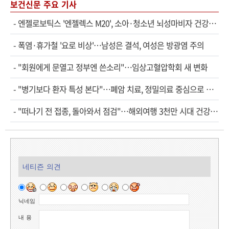
보건신문 주요 기사
-
엔젤로보틱스 '엔젤렉스 M20', 소아·청소년 뇌성마비자 건강보험 확대 적용
-
폭염·휴가철 '요로 비상'…남성은 결석, 여성은 방광염 주의
-
"회원에게 문열고 정부엔 쓴소리"…임상고혈압학회 새 변화
-
"병기보다 환자 특성 본다"…폐암 치료, 정밀의료 중심으로 진화
-
"떠나기 전 접종, 돌아와서 점검"…해외여행 3천만 시대 건강관리법
네티즌 의견
닉네임
내 용