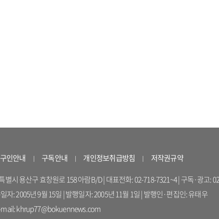
구인안내
구독안내
개인정보취급방침
저작권규약
 용산구 효창원로 158 아람B/D | 대표전화: 02-718-7321~4 | 구독·광고: 02-714-16
록일자: 2005년 9월 15일 | 발행일자: 2005년 11월 1일 | 발행인·편집인: 유태우
il: khrup77@bokuennews.com