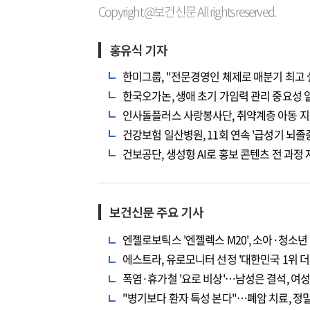
Copyright @보건신문 All rights reserved.
홍유식 기자
한미그룹, "전문경영인 체제로 매분기 최고 
한국오가논, 생애 초기 가임력 관리 중요성 
인사돌플러스 사랑봉사단, 취약계층 아동 지
건강보험 일산병원, 11회 연속 '급성기 뇌졸
건보공단, 생성형 AI로 홍보 콘텐츠 전 과정
보건신문 주요 기사
엔젤로보틱스 '엔젤렉스 M20', 소아·청소
에스트라, 유로모니터 선정 '대한민국 1위 
폭염·휴가철 '요로 비상'…남성은 결석, 여
"병기보다 환자 특성 본다"…폐암 치료, 정