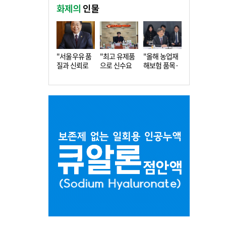
화제의
인물
"서울우유 품
"최고 유제품
"올해 농업재
질과 신뢰로
으로 신수요
해보험 품목·
더 큰 도…
창출…수…
지역 확…