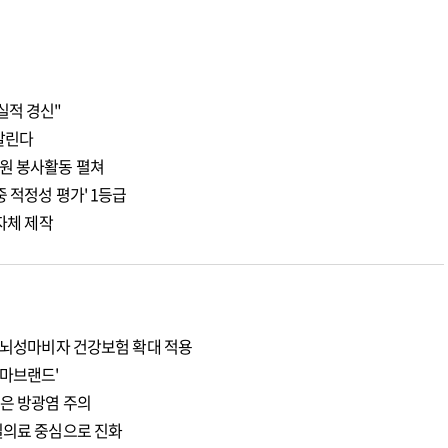
실적 경신"
알린다
원 봉사활동 펼쳐
중 적정성 평가' 1등급
 자체 제작
년 뇌성마비자 건강보험 확대 적용
더마브랜드'
성은 방광염 주의
밀의료 중심으로 진화