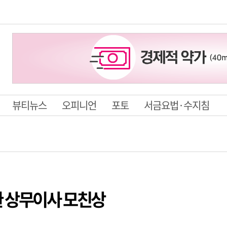
뷰티뉴스
오피니언
포토
서금요법·수지침
 상무이사 모친상