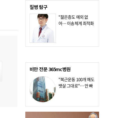
질병
탐구
"젊은층도 예외 없
어… 이송체계 최적화
가장 시급"
비만 전문
365mc병원
"복근운동 100개 해도
뱃살 그대로"… 안 빠
지는 이유?