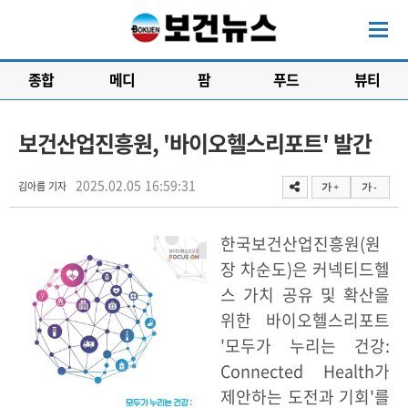
종합
메디
팜
푸드
뷰티
보건산업진흥원, '바이오헬스리포트' 발간
2025.02.05 16:59:31
김아름 기자
가 +
가 -
한국보건산업진흥원(원
장 차순도)은 커넥티드헬
스 가치 공유 및 확산을
위한 바이오헬스리포트
'모두가 누리는 건강:
Connected Health가
제안하는 도전과 기회'를