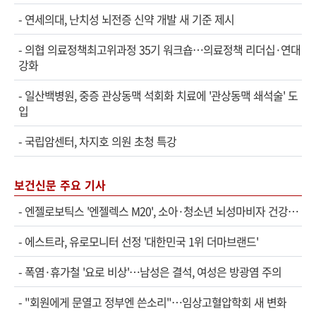
-
연세의대, 난치성 뇌전증 신약 개발 새 기준 제시
-
의협 의료정책최고위과정 35기 워크숍…의료정책 리더십·연대
강화
-
일산백병원, 중증 관상동맥 석회화 치료에 '관상동맥 쇄석술' 도
입
-
국립암센터, 차지호 의원 초청 특강
보건신문 주요 기사
-
엔젤로보틱스 '엔젤렉스 M20', 소아·청소년 뇌성마비자 건강보험 확대 적용
-
에스트라, 유로모니터 선정 '대한민국 1위 더마브랜드'
-
폭염·휴가철 '요로 비상'…남성은 결석, 여성은 방광염 주의
-
"회원에게 문열고 정부엔 쓴소리"…임상고혈압학회 새 변화