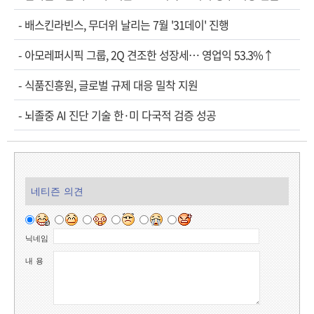
-
배스킨라빈스, 무더위 날리는 7월 '31데이' 진행
-
아모레퍼시픽 그룹, 2Q 견조한 성장세… 영업익 53.3%↑
-
식품진흥원, 글로벌 규제 대응 밀착 지원
-
뇌졸중 AI 진단 기술 한·미 다국적 검증 성공
네티즌 의견
닉네임
내 용