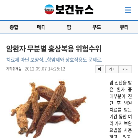
종합
메디
팜
푸드
뷰티
암환자 무분별 홍삼복용 위험수위
치료제 아닌 보양식...항암제와 상호작용도 문제로.
2012.09.07 14:25:12
기획취재팀
가 +
가 -
암 진단을 받
은 환자 중
대부분이 진
단 후 병원
치료를 받는
기간 동안 여
러 가지 보완
요법을 사용
하고 있고,