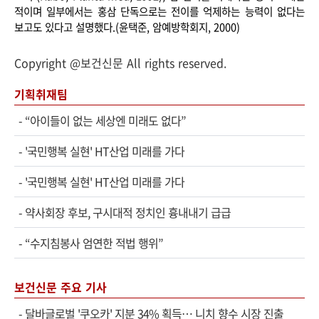
적이며 일부에서는 홍삼 단독으로는 전이를 억제하는 능력이 없다는
보고도 있다고 설명했다.(윤택준, 암예방학회지, 2000)
Copyright @보건신문 All rights reserved.
기획취재팀
-
“아이들이 없는 세상엔 미래도 없다”
-
'국민행복 실현' HT산업 미래를 가다
-
'국민행복 실현' HT산업 미래를 가다
-
약사회장 후보, 구시대적 정치인 흉내내기 급급
-
“수지침봉사 엄연한 적법 행위”
보건신문 주요 기사
-
달바글로벌 '쿠오카' 지분 34% 획득… 니치 향수 시장 진출