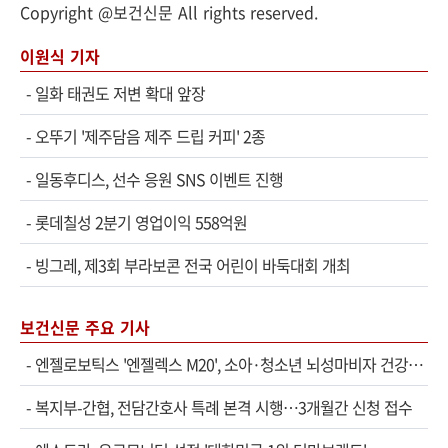
Copyright @보건신문 All rights reserved.
이원식 기자
-
일화 태권도 저변 확대 앞장
-
오뚜기 '제주담음 제주 드립 커피' 2종
-
일동후디스, 선수 응원 SNS 이벤트 진행
-
롯데칠성 2분기 영업이익 558억원
-
빙그레, 제3회 부라보콘 전국 어린이 바둑대회 개최
보건신문 주요 기사
-
엔젤로보틱스 '엔젤렉스 M20', 소아·청소년 뇌성마비자 건강보험 확대 적용
-
복지부-간협, 전담간호사 특례 본격 시행…3개월간 신청 접수