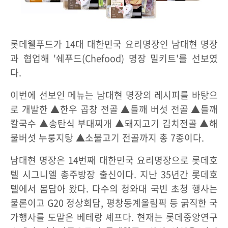
롯데웰푸드가 14대 대한민국 요리명장인 남대현 명장
과 협업해 '쉐푸드(Chefood) 명장 밀키트'를 선보였
다.
이번에 선보인 메뉴는 남대현 명장의 레시피를 바탕으
로 개발한 ▲한우 곱창 전골 ▲들깨 버섯 전골 ▲들깨
칼국수 ▲송탄식 부대찌개 ▲돼지고기 김치전골 ▲해
물버섯 누룽지탕 ▲소불고기 전골까지 총 7종이다.
남대현 명장은 14번째 대한민국 요리명장으로 롯데호
텔 시그니엘 총주방장 출신이다. 지난 35년간 롯데호
텔에서 몸담아 왔다. 다수의 청와대 국빈 초청 행사는
물론이고 G20 정상회담, 평창동계올림픽 등 굵직한 국
가행사를 도맡은 베테랑 셰프다. 현재는 롯데중앙연구