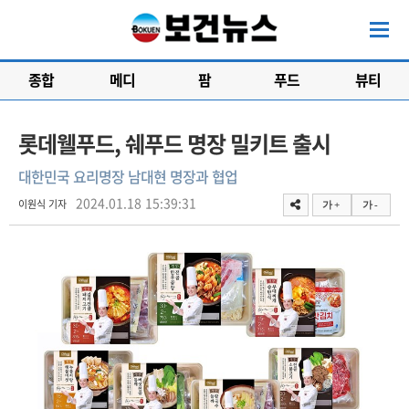
종합
메디
팜
푸드
뷰티
롯데웰푸드, 쉐푸드 명장 밀키트 출시
대한민국 요리명장 남대현 명장과 협업
2024.01.18 15:39:31
이원식 기자
가 +
가 -