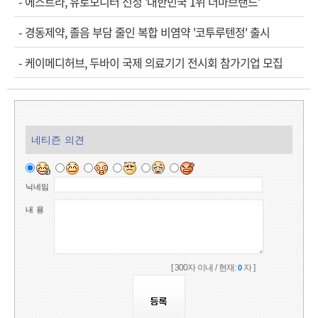
-
에스트라, 유로모니터 선정 '대한민국 1위 더마브랜드'
-
경동제약, 졸음 부담 줄인 복합 비염약 '코투루텐정' 출시
-
케이메디허브, 두바이 국제 의료기기 전시회 참가기업 모집
네티즌 의견
닉네임
내 용
[ 300자 이내 / 현재:
자 ]
0