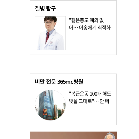
질병
탐구
"젊은층도 예외 없
어… 이송체계 최적화
가장 시급"
비만 전문
365mc병원
"복근운동 100개 해도
뱃살 그대로"… 안 빠
지는 이유?