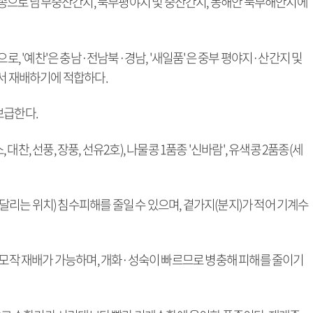
 품종으로 남부중산간지, 북부평야지 및 중산간지, 동해안 북부해안지에
만생종으로, '예찬'은 충남·전남북·경남, '새일품'은 중부 평야지·산간지 및
에서 재배하기에 적합하다.
 보급한다.
 대찬, 선풍, 장풍, 선유2호), 나물콩 1품종 '신바람', 유색콩 2품종(세
가 달리는 위치) 침수피해를 줄일 수 있으며, 곁가지(분지)가 적어 기계수
이모작 재배가 가능하며, 개화·성숙이 빠르므로 병충해 피해를 줄이기