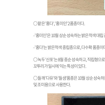
○ 팥은 '홍다', '홍미인' 2품종이다.
- '홍미인'은 10월 상순 성숙하는 밝은적색 대
- '홍다'는 밝은적색 중립종으로, 다수확 품종이
○ 녹두 '산포'는 8월 중순 성숙하고, 직립형
꼬투리가 일시에 익는 특성이 있다.
○ 들깨 '다유'와 '들샘'품종은 10월 상순 
및 조미용으로 사용한다.