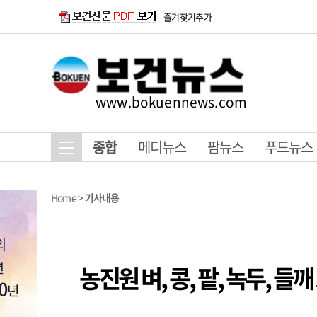
즐겨찾기추가
www.bokuennews.com
종합
메디뉴스
팜뉴스
푸드뉴스
Home
>
기사내용
농진원 벼, 콩, 팥, 녹두, 들