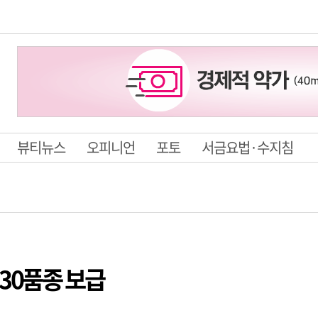
뷰티뉴스
오피니언
포토
서금요법·수지침
깨 30품종 보급