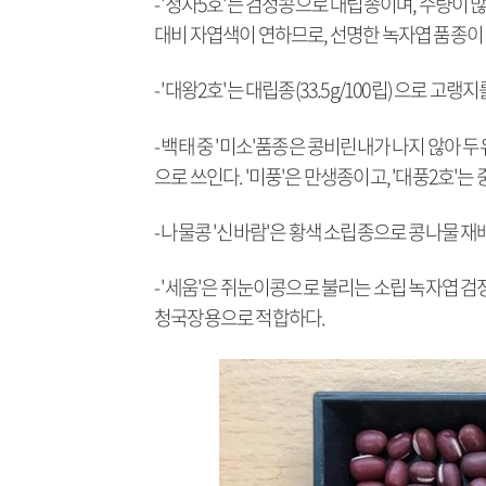
- '청자5호'는 검정콩으로 대립종이며, 수량이
대비 자엽색이 연하므로, 선명한 녹자엽 품종이
- '대왕2호'는 대립종(33.5g/100립) 으로
- 백태 중 '미소'품종은 콩비린내가 나지 않아 두
으로 쓰인다. '미풍'은 만생종이고, '대풍2호'는
- 나물콩 '신바람'은 황색 소립종으로 콩나물 
- '세움'은 쥐눈이콩으로 불리는 소립 녹자엽 검
청국장용으로 적합하다.