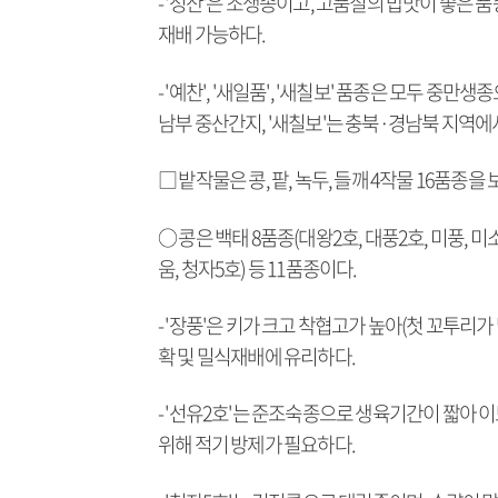
- '성산'은 조생종이고, 고품질의 밥맛이 좋은
재배 가능하다.
- '예찬', '새일품', '새칠보' 품종은 모두 중
남부 중산간지, '새칠보'는 충북·경남북 지역
□ 밭작물은 콩, 팥, 녹두, 들깨 4작물 16품종을
○ 콩은 백태 8품종(대왕2호, 대풍2호, 미풍, 미소,
움, 청자5호) 등 11품종이다.
- '장풍'은 키가 크고 착협고가 높아(첫 꼬투리
확 및 밀식재배에 유리하다.
- '선유2호'는 준조숙종으로 생육기간이 짧아 
위해 적기 방제가 필요하다.