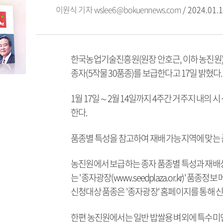
이원식 기자
wslee6@bokuennews.com
/ 2024.01.1
한국농업기술진흥원(원장 안호근, 이하 농진원
종자(5작물 30품종)를 보급한다고 17일 밝혔다.
1월 17일 ∼ 2월 14일까지 4주간 거주지 내
한다.
품종별 특성을 참고하여 재배 가능지역에 맞는 
농진원에서 보급하는 종자 품종별 특성과 재배상 유의점
는 '종자광장(www.seedplaza.or.kr)'
신청대상 품종은 '종자광장' 홈페이지를 통해 신
한편 농진원에서는 일반 밥쌀용 벼외에 특수미