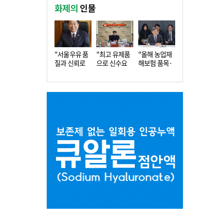
화제의
인물
"서울우유 품
"최고 유제품
"올해 농업재
질과 신뢰로
으로 신수요
해보험 품목·
더 큰 도…
창출…수…
지역 확…