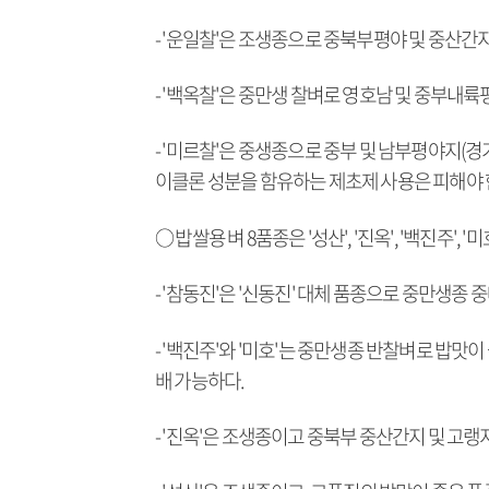
- '운일찰'은 조생종으로 중북부평야 및 중산간
- '백옥찰'은 중만생 찰벼로 영호남 및 중부내
- '미르찰'은 중생종으로 중부 및 남부평야지(경
이클론 성분을 함유하는 제초제 사용은 피해야 
○ 밥쌀용 벼 8품종은 '성산', '진옥', '백진주', '미호'
- '참동진'은 '신동진' 대체 품종으로 중만생
- '백진주'와 '미호'는 중만생종 반찰벼로 밥맛
배 가능하다.
- '진옥'은 조생종이고 중북부 중산간지 및 고