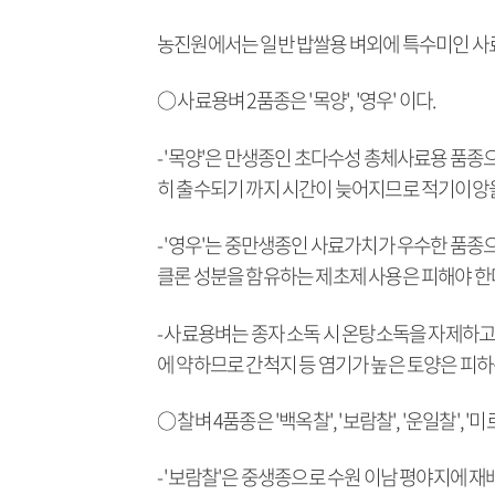
농진원에서는 일반 밥쌀용 벼외에 특수미인 사
○ 사료용벼 2품종은 '목양', '영우' 이다.
- '목양'은 만생종인 초다수성 총체사료용 품종
히 출수되기 까지 시간이 늦어지므로 적기이앙을
- '영우'는 중만생종인 사료가치가 우수한 품종
클론 성분을 함유하는 제초제 사용은 피해야 한
- 사료용벼는 종자 소독 시 온탕소독을 자제하고
에 약하므로 간척지 등 염기가 높은 토양은 피하
○ 찰벼 4품종은 '백옥찰', '보람찰', '운일찰', '미
- '보람찰'은 중생종으로 수원 이남 평야지에 재