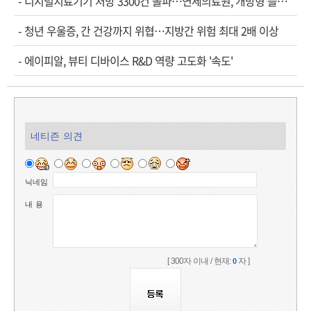
-
디지털치료기기 처방 3300건 돌파…연세의료원, 개방형 플랫폼 성과 공개
-
청년 우울증, 간 건강까지 위협…지방간 위험 최대 2배 이상
-
에이피알, 뷰티 디바이스 R&D 역량 고도화 '속도'
네티즌 의견
닉네임
내 용
[ 300자 이내 / 현재:
자 ]
0