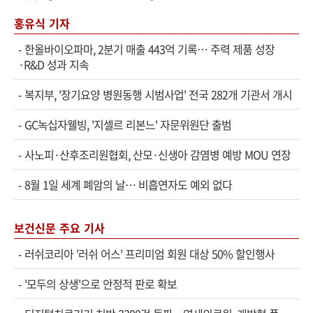
홍유식 기자
-
한올바이오파마, 2분기 매출 443억 기록… 주력 제품 성장
·R&D 성과 지속
-
복지부, '장기요양 병원동행 시범사업' 전국 282개 기관서 개시
-
GC녹십자웰빙, '지셀르 리본느' 자문위원단 출범
-
사노피·산후조리원협회, 산모·신생아 감염병 예방 MOU 연장
-
8월 1일 세계 폐암의 날… 비흡연자도 예외 없다
보건신문 주요 기사
-
러쉬코리아 '러쉬 어스' 프리미엄 회원 대상 50% 할인행사
-
'모두의 상생'으로 안정적 판로 확보