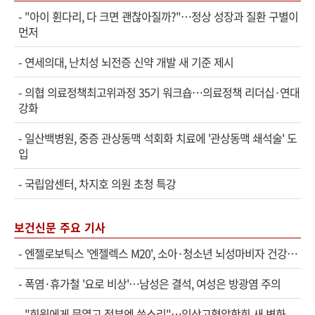
-
"아이 휜다리, 다 크면 괜찮아질까?"…정상 성장과 질환 구별이
먼저
-
연세의대, 난치성 뇌전증 신약 개발 새 기준 제시
-
의협 의료정책최고위과정 35기 워크숍…의료정책 리더십·연대
강화
-
일산백병원, 중증 관상동맥 석회화 치료에 '관상동맥 쇄석술' 도
입
-
국립암센터, 차지호 의원 초청 특강
보건신문 주요 기사
-
엔젤로보틱스 '엔젤렉스 M20', 소아·청소년 뇌성마비자 건강보험 확대 적용
-
폭염·휴가철 '요로 비상'…남성은 결석, 여성은 방광염 주의
-
"회원에게 문열고 정부엔 쓴소리"…임상고혈압학회 새 변화