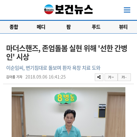
종합
메디
팜
푸드
뷰티
마더스핸즈, 존엄돌봄 실현 위해 '선한 간병
인' 시상
이순임씨, 변기침대로 돌보며 환자 욕창 치료 도와
2018.09.06 16:41:25
김아름 기자
가 +
가 -