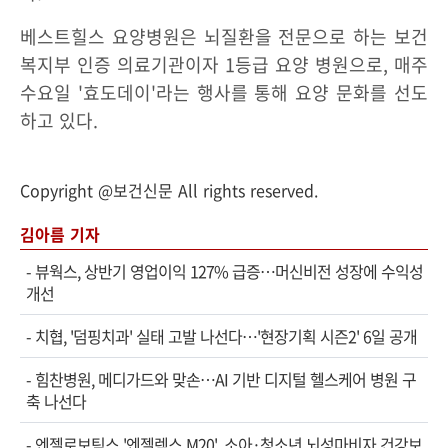
베스트힐스 요양병원은 뇌질환을 전문으로 하는 보건
복지부 인증 의료기관이자 1등급 요양 병원으로, 매주
수요일 '효도데이'라는 행사를 통해 요양 문화를 선도
하고 있다.
Copyright @보건신문 All rights reserved.
김아름 기자
-
뷰웍스, 상반기 영업이익 127% 급증…머신비전 성장에 수익성
개선
-
치협, '덤핑치과' 실태 고발 나선다…'현장기획 시즌2' 6일 공개
-
힘찬병원, 메디가드와 맞손…AI 기반 디지털 헬스케어 병원 구
축 나선다
-
엔젤로보틱스 '엔젤렉스 M20', 소아·청소년 뇌성마비자 건강보