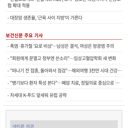
험 확대 적용
-
대장암 생존율, '근육 사이 지방'이 가른다
보건신문 주요 기사
-
폭염·휴가철 '요로 비상'…남성은 결석, 여성은 방광염 주의
-
"회원에게 문열고 정부엔 쓴소리"…임상고혈압학회 새 변화
-
"떠나기 전 접종, 돌아와서 점검"…해외여행 3천만 시대 건강관리법
-
"병기보다 환자 특성 본다"…폐암 치료, 정밀의료 중심으로 진화
-
차세대 K-푸드 앞세워 유럽 공략
네티즌 의견