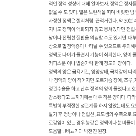
적인 정액 성상에 대해 알아보자. 정액은 정자
없을 수 도 있다. 옅은 노란색을 띠며 비릿한 밤
사정한 정액은 젤리처럼 끈적거린다. 약 30분
지나도 정액이 액화되지 않고 뭉쳐있다면 전립선 
낭이나 전립선 질환을 의심할 수도 있지만 대부
상으로 혈정액증이 나타날 수 있으므로 주의해야
정액도 나이가 들면서 기능이 쇠퇴한다. 양이 줄거
커피스푼 이나 밥숟가락 한개 정도의 양이다.
정액의 양은 금욕기간, 영양상태, 극치감에 따
나 정액의 양이 적어지면 오르가슴 장애, 조루,
정관수술을 하고 난후 정액의 양이 줄었다고 호소하
감소됐다고 느끼기에는 매우 적은 양이다. 따라
특별히 부적절한 성관계를 하지 않았는데도 요도
발기 후 정낭이나 전립선, 요도샘의 수축으로 
로감염이 있는 경우 농같은 정액이나 분비물이 
도움말: J비뇨기과 박천진 원장.