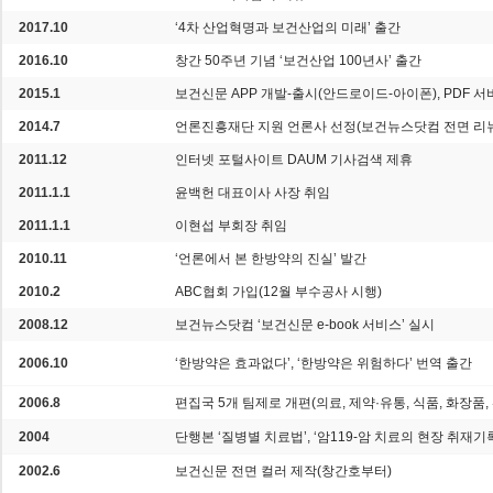
2017.10
‘4차 산업혁명과 보건산업의 미래’ 출간
2016.10
창간 50주년 기념 ‘보건산업 100년사’ 출간
2015.1
보건신문 APP 개발-출시(안드로이드-아이폰), PDF 서
2014.7
언론진흥재단 지원 언론사 선정(보건뉴스닷컴 전면 리
2011.12
인터넷 포털사이트 DAUM 기사검색 제휴
2011.1.1
윤백헌 대표이사 사장 취임
2011.1.1
이현섭 부회장 취임
2010.11
‘언론에서 본 한방약의 진실’ 발간
2010.2
ABC협회 가입(12월 부수공사 시행)
2008.12
보건뉴스닷컴 ‘보건신문 e-book 서비스’ 실시
2006.10
‘한방약은 효과없다’, ‘한방약은 위험하다’ 번역 출간
2006.8
편집국 5개 팀제로 개편(의료, 제약·유통, 식품, 화장품,
2004
단행본 ‘질병별 치료법’, ‘암119-암 치료의 현장 취재기
2002.6
보건신문 전면 컬러 제작(창간호부터)