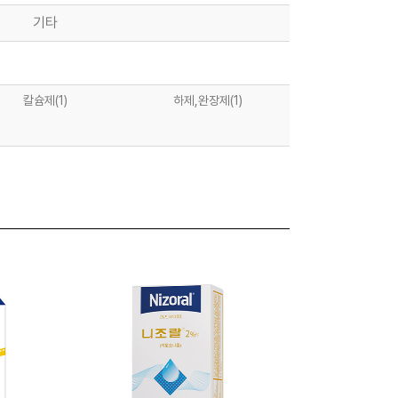
기타
칼슘제
(1)
하제,완장제
(1)