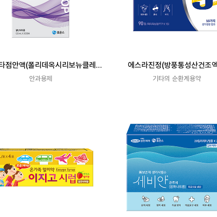
타점안액(폴리데옥시리보뉴클레오
에스라진정(방풍통성산건조
티드나트륨)(1회용)
(4.6→1))
안과용제
기타의 순환계용약