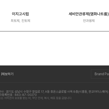
이지고시럽
세비안관류제(염화나트륨)
최토제, 진토제
안과용제
제보하기
Brand P
본사 : 경기도 성남시 수정구 창업로 17, A동 휴온스글로벌 사옥 8층(시흥동, 판교아이스퀘어)
등록번호 : 863-87-00270
 저작권의 보호를 받는 바, 무단 전재, 복사, 배포 등을 금합니다.