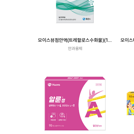
모이스뷰점안액(트레할로스수화물)(1회
모이스
용)
안과용제