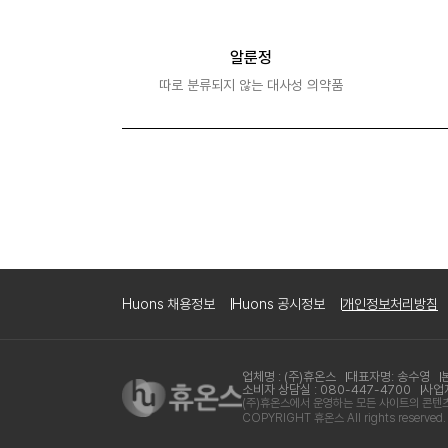
알룬정
따로 분류되지 않는 대사성 의약품
Huons 채용정보
Huons 공시정보
개인정보처리방침
업체명 : (주)휴온스
대표자명: 송수영
소비자 상담실 : 080-447-4700
사업자
(주)휴온스에서 운영하는 모든 사이트의 콘텐츠는
COPYRIGHT 휴온스 All rights reserved.