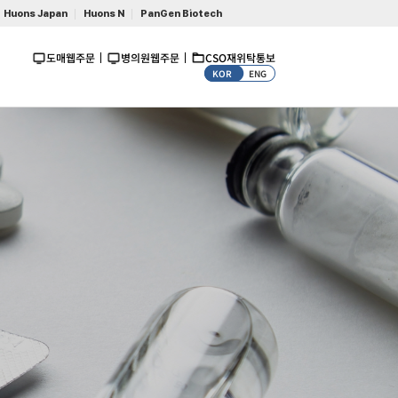
Huons Japan
Huons N
PanGen Biotech
도매웹주문
병의원웹주문
CSO재위탁통보
KOR
ENG