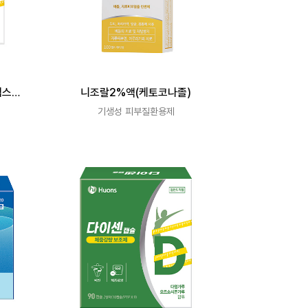
엑스
니조랄2%액(케토코나졸)
기생성 피부질환용제