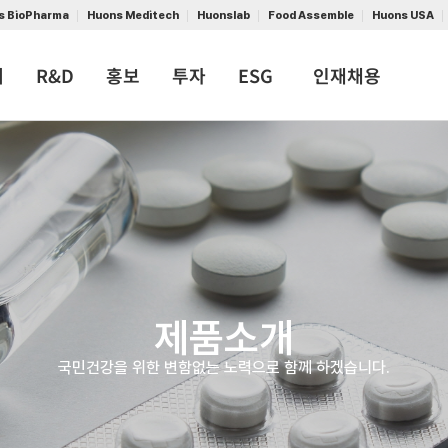
s BioPharma
Huons Meditech
Huonslab
Food Assemble
Huons USA
개
R&D
홍보
투자
ESG
인재채용
제품소개
국민건강을 위한 변함없는 노력으로 함께 하겠습니다.