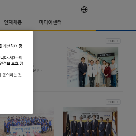
인재채용
미디어센터
사회공헌
를 개선하며 광
니다. 제3국의
올림푸스한국은
인정보 보호 정
다양한 사회공헌활동을
지속적으로 펼치고 있습니다.
에 동의하는 것
프레스룸