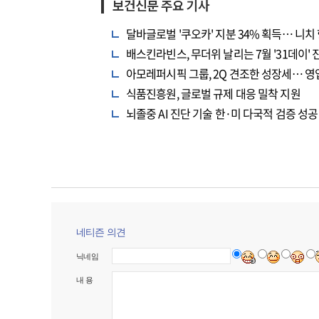
보건신문 주요 기사
달바글로벌 '쿠오카' 지분 34% 획득… 니치
배스킨라빈스, 무더위 날리는 7월 '31데이' 
아모레퍼시픽 그룹, 2Q 견조한 성장세… 영업
식품진흥원, 글로벌 규제 대응 밀착 지원
뇌졸중 AI 진단 기술 한·미 다국적 검증 성공
네티즌 의견
닉네임
내 용