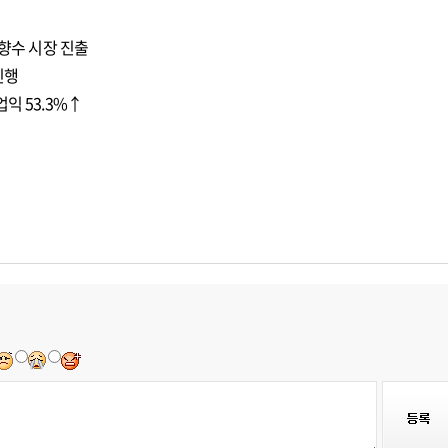
 향수 시장 진출
진행
익 53.3%↑