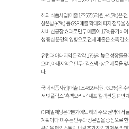
해외 식품사업(매출 1조5555억원, +4.5%)은 
상온밥(+7%) 등 GSP 매출 확대와 피자 점유
치바 신공장 효과로 만두 매출이 17% 증가하며 
성 중심 운영의 영향으로 전체 매출은 소폭 감소
유럽과 아태지역은 각각 17%의 높은 성장률을 
으며, 아태지역은 만두·김스낵·상온 제품을 앞세워
다.
국내 식품사업(매출 1조4829억원, +3.2%)
서 넷플릭스 '흑백요리사' 셰프 컬렉션 등 IP 
CJ제일제당은 2분기에도 해외 주요 권역에서 글
계획이다. 미주는 만두와 상온밥을 중심으로 한
유럽은 메인스트림 채널 추가 진입과 제품 카테