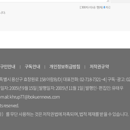
[ 300자 이내 / 현재:
0
자 ]
니다.
구인안내
구독안내
개인정보취급방침
저작권규약
 용산구 효창원로 158 아람B/D | 대표전화: 02-718-7321~4 | 구독·광고: 02-714-16
록일자: 2005년 9월 15일 | 발행일자: 2005년 11월 1일 | 발행인·편집인: 유태우
il: khrup77@bokuennews.com
s reserved.
를 무단 사용하는 것은 저작권법에 저촉되며, 법적 제재를 받을 수 있습니다.