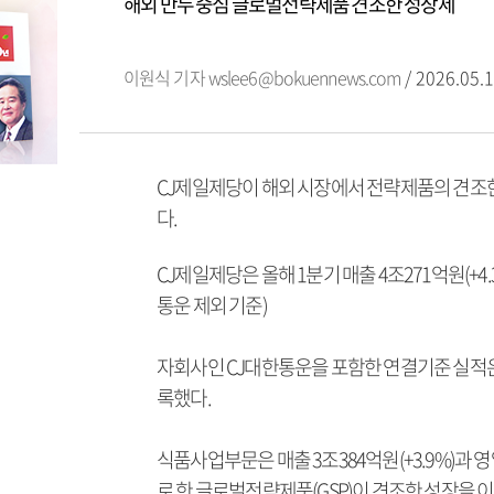
해외 만두 중심 글로벌전략제품 견조한 성장세
이원식 기자
wslee6@bokuennews.com
/ 2026.05.1
CJ제일제당이 해외 시장에서 전략제품의 견조
다.
CJ제일제당은 올해 1분기 매출 4조271억원(+4.3
통운 제외 기준)
자회사인 CJ대한통운을 포함한 연결기준 실적은7조1
록했다.
식품사업부문은 매출 3조384억원(+3.9%)과 영
로 한 글로벌전략제품(GSP)이 견조한 성장을 