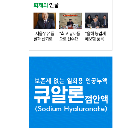
화제의
인물
"서울우유 품
"최고 유제품
"올해 농업재
질과 신뢰로
으로 신수요
해보험 품목·
더 큰 도…
창출…수…
지역 확…