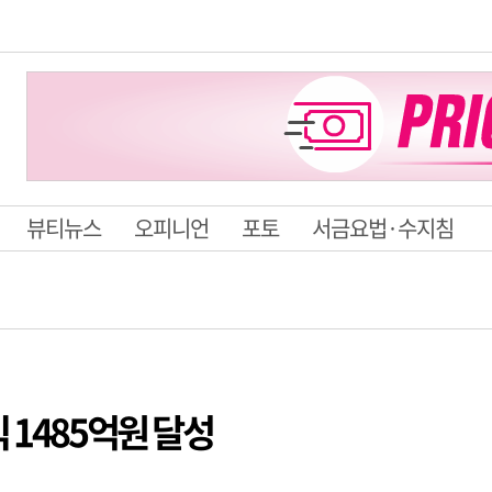
뷰티뉴스
오피니언
포토
서금요법·수지침
 1485억원 달성