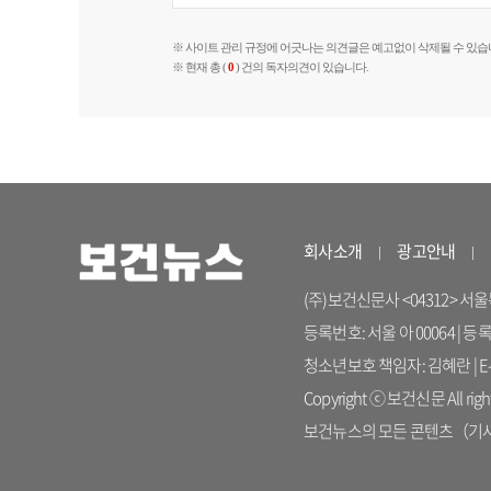
※ 사이트 관리 규정에 어긋나는 의견글은 예고없이 삭제될 수 있습
※ 현재 총 (
0
) 건의 독자의견이 있습니다.
회사소개
광고안내
(주)보건신문사 <04312> 서울특별시
등록번호: 서울 아 00064 | 등
청소년보호 책임자: 김혜란 | E-ma
Copyright ⓒ 보건신문 All right
보건뉴스의 모든 콘텐츠（기사）