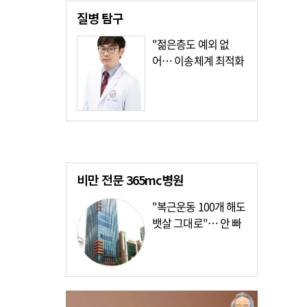
질병
탐구
"젊은층도 예외 없
어… 이송체계 최적화
가장 시급"
비만 전문
365mc병원
"복근운동 100개 해도
뱃살 그대로"… 안 빠
지는 이유?